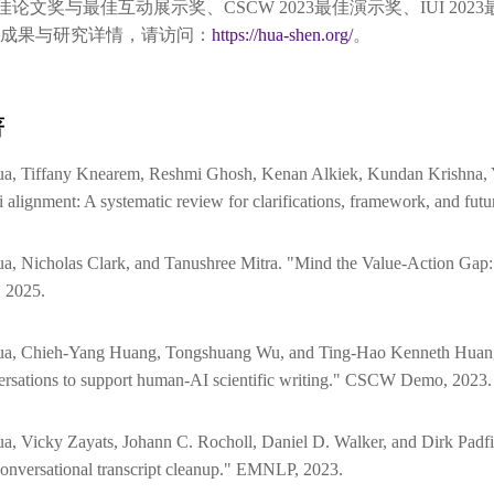
24最佳论文奖与最佳互动展示奖、CSCW 2023最佳演示奖、IUI
成果与研究详情，请访问：
https://hua-shen.org/
。
著
a, Tiffany Knearem, Reshmi Ghosh, Kenan Alkiek, Kundan Krishna, Ya
 alignment: A systematic review for clarifications, framework, and futu
a, Nicholas Clark, and Tanushree Mitra. "Mind the Value-Action Gap
 2025.
ua, Chieh-Yang Huang, Tongshuang Wu, and Ting-Hao Kenneth Huang.
ersations to support human-AI scientific writing." CSCW Demo, 2023.
a, Vicky Zayats, Johann C. Rocholl, Daniel D. Walker, and Dirk Padfi
onversational transcript cleanup." EMNLP, 2023.