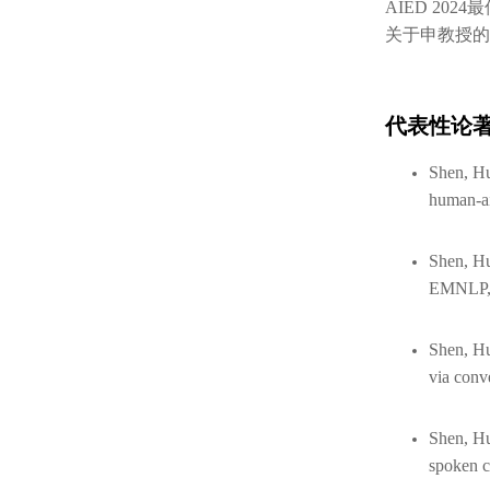
AIED 20
关于申教授的
代表性论
Shen, Hu
human-ai
Shen, Hu
EMNLP,
Shen, H
via conv
Shen, Hu
spoken c