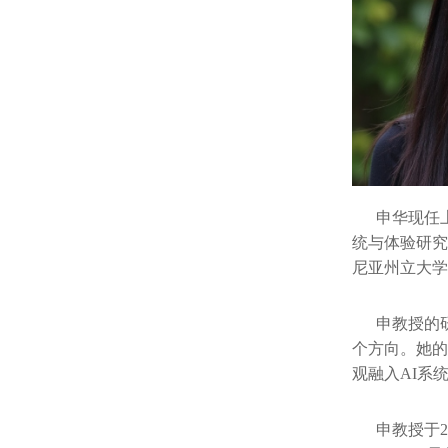
申华现任上
统与体验研究中
尼亚州立大学
申教授的研究
个方向。她的
观融入AI系
申教授于20