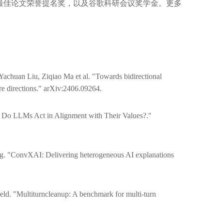
 2023最佳论文荣誉提名奖，以及谷歌科研会议奖学金。更多
chuan Liu, Ziqiao Ma et al. "Towards bidirectional
re directions." arXiv:2406.09264.
: Do LLMs Act in Alignment with Their Values?."
 "ConvXAI: Delivering heterogeneous AI explanations
eld. "Multiturncleanup: A benchmark for multi-turn