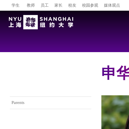
学生
教师
员工
家长
校友
校园参观
媒体观点
申华 
Gateway Menu
Parents