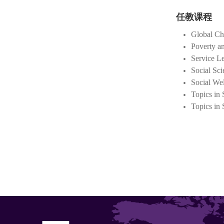
任教课程
Global Ch
Poverty a
Service Le
Social Sc
Social Wel
Topics in 
Topics in 