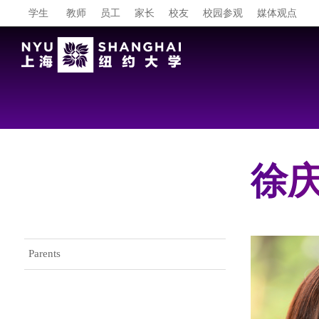
学生
教师
员工
家长
校友
校园参观
媒体观点
徐庆文
Gateway Menu
Parents