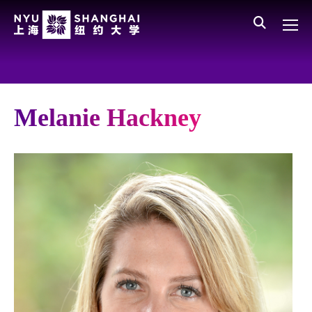
Skip to main content
English
员工登录
All NYU
Gateway Menu
Parents
Melanie Hackney