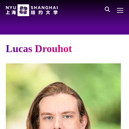
Skip to main content
English
员工登录
All NYU
Gateway Menu
Parents
Lucas Drouhot