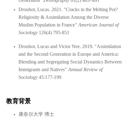
Generation"
Demography
61(2) 463–491
Drouhot, Lucas. 2021. "Cracks in the Melting Pot?
Religiosity & Assimilation Among the Diverse
Muslim Population in France"
American Journal of
Sociology
126(4) 795-851
Drouhot, Lucas and Victor Nee. 2019. "Assimilation
and the Second Generation in Europe and America:
Blending and Segregating Social Dynamics Between
Immigrants and Natives"
Annual Review of
Sociology
45:177-199
教育背景
康奈尔大学 博士