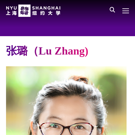
Skip to main content
English
员工登录
All NYU
Gateway Menu
Parents
张璐（Lu Zhang)