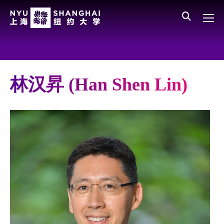
Skip to main content
English
员工登录
All NYU
Gateway Menu
Parents
林汉昇 (Han Shen Lin)