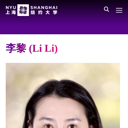
Skip to main content
English
员工登录
All NYU
Gateway Menu
Parents
李黎 (Li Li)