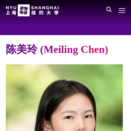
Skip to main content
English
员工登录
All NYU
Gateway Menu
Parents
陈美玲 (Meiling Chen)