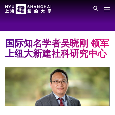
Skip to main content
English
员工登录
All NYU
Main Menu CN
关于我们
愿景、价值、使命
国际知名学者吴晓刚 领军
学校领导
上纽大新建社科研究中心
师资队伍
新闻与媒体报道
人物
聚焦
媒体视点