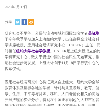
视频
2020年9月 17日
相册
分享
新闻简报
上海纽约大学汇刊
研究社会不平等、分层与流动领域的国际知名学者
吴晓刚
于今年秋季学期加入上海纽约大学，出任御风全球社会科
活动纵览
学讲席教授、应用社会经济研究中心（CASER）主任，同
时担任
纽约大学社会学教授
。CASER是上纽大新成立的跨
学生说
学科研究中心，致力于促进中国的社会民生问题研究，推
动社会进步与发展。上纽大计划于11月18日举行该中心的
校园内外
揭幕仪式。
联系方式
应用社会经济研究中心将汇聚来自上纽大、纽约大学全球
支持我们
教育体系及世界各地的学者，针对与儿童发展、教育、健
康、住房、不平等与贫困、移民、人口老龄化相关的问题
开展严谨的实证分析，特别在中国正在崛起的大都市的背
景下对这些问题进行深入研究。中心将基于上海、香港、