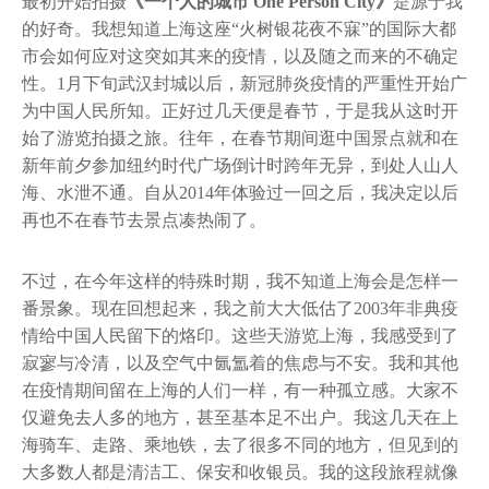
最初开始拍摄
《一个人的城市 One Person City》
是源于我
的好奇。我想知道上海这座“火树银花夜不寐”的国际大都
市会如何应对这突如其来的疫情，以及随之而来的不确定
性。1月下旬武汉封城以后，新冠肺炎疫情的严重性开始广
为中国人民所知。正好过几天便是春节，于是我从这时开
始了游览拍摄之旅。往年，在春节期间逛中国景点就和在
新年前夕参加纽约时代广场倒计时跨年无异，到处人山人
海、水泄不通。自从2014年体验过一回之后，我决定以后
再也不在春节去景点凑热闹了。
不过，在今年这样的特殊时期，我不知道上海会是怎样一
番景象。现在回想起来，我之前大大低估了2003年非典疫
情给中国人民留下的烙印。这些天游览上海，我感受到了
寂寥与冷清，以及空气中氤氲着的焦虑与不安。我和其他
在疫情期间留在上海的人们一样，有一种孤立感。大家不
仅避免去人多的地方，甚至基本足不出户。我这几天在上
海骑车、走路、乘地铁，去了很多不同的地方，但见到的
大多数人都是清洁工、保安和收银员。我的这段旅程就像