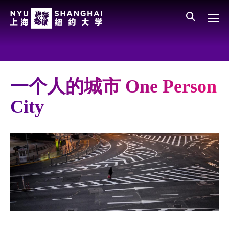
Skip to main content
English
员工登录
All NYU
Main Menu CN
关于我们
愿景、价值、使命
一个人的城市 One Person
学校领导
City
师资队伍
新闻与媒体报道
人物
聚焦
媒体视点