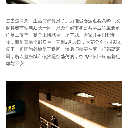
过去这两周，生活仿佛停滞了。为推迟春运返程高峰，政
府将春节假期延长一周，只允许超市和公共事业等重要单
位复工复产。整个上海就像一座空城。大家开始囤积食
物，新鲜菜品全部卖空。直到2月10日，大部分企业才获准
复工，但因为外地员工返回上海后还需要在家自行隔离两
周，所以整座城市依然是空荡荡的，空气中依旧氤氲着焦
虑与不安。