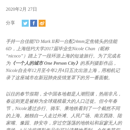
视频
2020年2月 27日
相册
分享
新闻简报
上海纽约大学汇刊
手持一台佳能7D Mark II和一台配24mm定焦镜头的佳能
6D，上海纽约大学2017届毕业生Nicole Chan（昵称
活动纵览
“nicoco”）踏上了一段环游上海的短途旅行。为了完成名
为
《一个人的城市 One Person City》
的系列摄影作品，
学生说
Nicole自去年12月至今年2月4日五次出游上海，用相机记
录了这座城市在新冠肺炎疫情笼罩下的另一番面貌。
校园内外
联系方式
以往的春节假期，全中国各地都是人潮熙攘，热闹非凡，
春运则更是被称为全球规模最大的人口迁徙。但今年春
支持我们
节，Nicole通过步行、骑车、乘地铁看到了一个截然不同
的上海。她独自一人走过外滩、人民广场、南京西路、陆
家嘴、豫园、静安寺，穿过空荡荡的地铁站和寂寥无人的