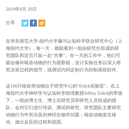
视频
2019年8月 20日
相册
分享
新闻简报
上海纽约大学汇刊
在华东师范大学-纽约大学脑与认知科学联合研究中心（上
海纽约大学) ，每一天，都能看到一组由研究生组成的研
活动纵览
究团队和近百只鼠一起“共事”。在一天的工作中，他们可
能会修补啮齿动物的行为观察箱，设计实验任务以深入研
学生说
究决策过程的细节，或调试代码定制行为控制系统软件。
校园内外
这100只啮齿类动物位于研究中心的“Erlich实验室”。在上
联系方式
海纽约大学神经学与认知科学助理教授Jeffrey Erlich的带领
下，一组由博士生、博士后研究员和研究人员组成的团
支持我们
队，会对它们进行培训、测试和研究。研究团队主要研究
动物行为中所涉及的神经生物学问题：啮齿动物发生移
动、做出反应的过程和原因。