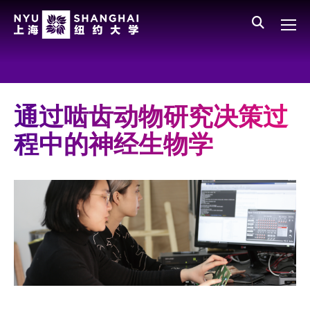
Skip to main content
English
员工登录
All NYU
Main Menu CN
关于我们
愿景、价值、使命
通过啮齿动物研究决策过
学校领导
程中的神经生物学
师资队伍
新闻与媒体报道
人物
聚焦
媒体视点