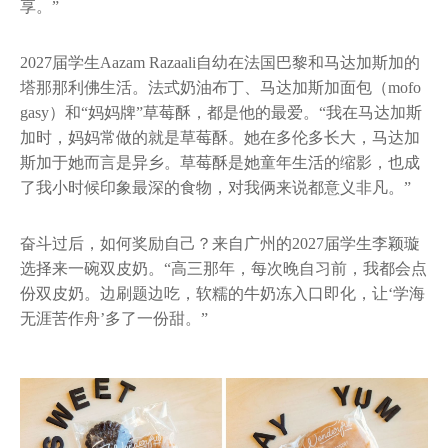
享。”
2027届学生Aazam Razaali自幼在法国巴黎和马达加斯加的
塔那那利佛生活。法式奶油布丁、马达加斯加面包（mofo
gasy）和“妈妈牌”草莓酥，都是他的最爱。“我在马达加斯
加时，妈妈常做的就是草莓酥。她在多伦多长大，马达加
斯加于她而言是异乡。草莓酥是她童年生活的缩影，也成
了我小时候印象最深的食物，对我俩来说都意义非凡。”
奋斗过后，如何奖励自己？来自广州的2027届学生李颖璇
选择来一碗双皮奶。“高三那年，每次晚自习前，我都会点
份双皮奶。边刷题边吃，软糯的牛奶冻入口即化，让‘学海
无涯苦作舟’多了一份甜。”