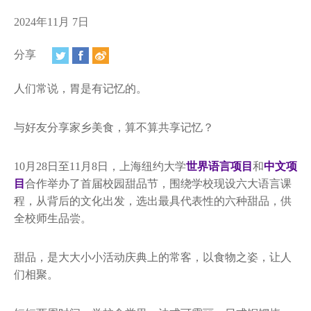
视频
2024年11月 7日
相册
分享
新闻简报
人们常说，胃是有记忆的。
上海纽约大学汇刊
活动纵览
与好友分享家乡美食，算不算共享记忆？
学生说
10月28日至11月8日，上海纽约大学
世界语言项目
和
中文项
目
合作举办了首届校园甜品节，围绕学校现设六大语言课
校园内外
程，从背后的文化出发，选出最具代表性的六种甜品，供
全校师生品尝。
联系方式
支持我们
甜品，是大大小小活动庆典上的常客，以食物之姿，让人
们相聚。