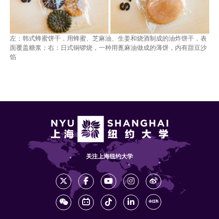
左：韩式蜂蜜饼干，用蜂蜜、芝麻油、生姜和烧酒制成的油炸饼干，表
面覆盖糖浆；右：日式铜锣烧，一种用蓖麻油做成的薄饼，内有甜豆沙
馅
关注上海纽约大学