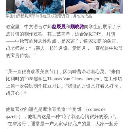
学生们用模具亲手制作红豆或莲蓉月饼，并包装成品
教室里，中文语言讲师
赵辰晨
和
顾晓雅
向学生们展示了冰
皮月饼的制作过程。其工艺简单，适合家庭DIY。月饼
——中秋节的标志性甜点，是家家户户阖家团圆的象征。
赵老师说：“与亲人一起吃月饼、赏圆月，一直都是中秋节
的宝贵传统。”
“我一直很喜欢看美食节目，因为味蕾牵动着心灵。”来自
比利时的2028届学生Thomas Van Cleuvenbergen，在工作坊
上第一次尝试制作红豆月饼。“我做的月饼又好看又好吃，
超开心！”
他最喜欢的甜点是摩洛哥美食“羊角饼”（cornes de
gazelle），他坦言这是一种“吃了就会心情很好的茶点”。
“在摩洛哥，通常是一户人家做好几户的量，大家一起分