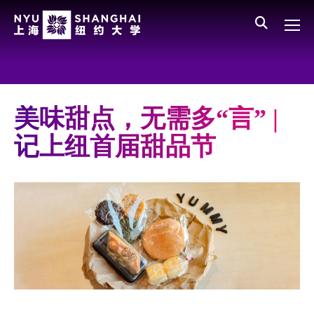
Skip to main content
English
员工登录
All NYU
Main Menu CN
关于我们
愿景、价值、使命
美味甜点，无需多“言” |
学校领导
记上纽首届甜品节
师资队伍
新闻与媒体报道
人物
聚焦
媒体视点