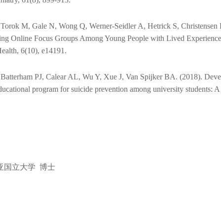
hiatry, 61(8), 899-913.
 Torok M, Gale N, Wong Q, Werner-Seidler A, Hetrick S, Christensen
ng Online Focus Groups Among Young People with Lived Experience 
ealth, 6(10), e14191.
 Batterham PJ, Calear AL, Wu Y, Xue J, Van Spijker BA. (2018). Devel
ucational program for suicide prevention among university students: A ra
亚国立大学 博士