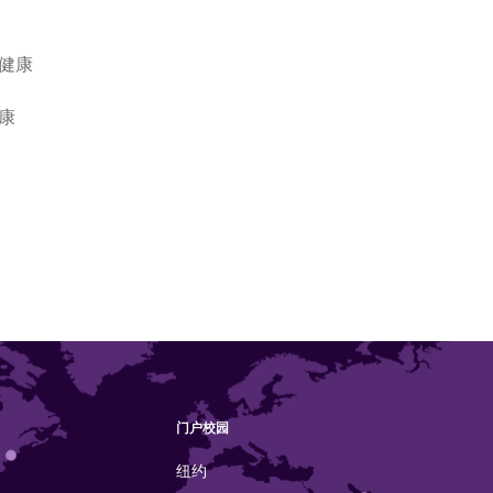
健康
康
门户校园
纽约