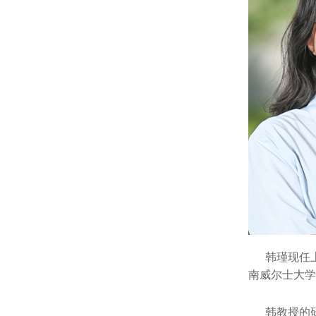
韩瑾现任上
南威尔士大学黑狗
韩教授的研