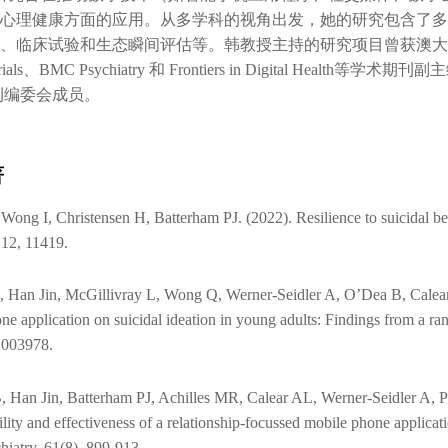
心理健康方面的应用。从多学科的视角出发，她的研究包含了多
、临床试验和生态瞬间评估等。韩教授主持的研究项目曾获澳大
、BMC Psychiatry 和 Frontiers in Digital Health等学术期刊副主编，同时
on期刊编委会成员。
著
 Wong I, Christensen H, Batterham PJ. (2022). Resilience to suicidal beh
 12, 11419.
 Han Jin, McGillivray L, Wong Q, Werner-Seidler A, O’Dea B, Calear A
ne application on suicidal ideation in young adults: Findings from a ran
1003978.
 Han Jin, Batterham PJ, Achilles MR, Calear AL, Werner-Seidler A, Pa
ility and effectiveness of a relationship-focussed mobile phone applica