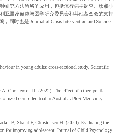
种研究方法策略的应用，包括流行病学调查、焦点小
利亚国家健康与医学研究委员会和其他基金会的支持。
也是 Journal of Crisis Intervention and Suicide
aviour in young adults: cross-sectional study. Scientific
, Christensen H. (2022). The effect of a therapeutic
domized controlled trial in Australia. PloS Medicine,
rker B, Shand F, Christensen H. (2020). Evaluating the
tion for improving adolescent. Journal of Child Psychology