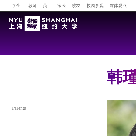
学生
教师
员工
家长
校友
校园参观
媒体观点
韩瑾 
Gateway Menu
Parents