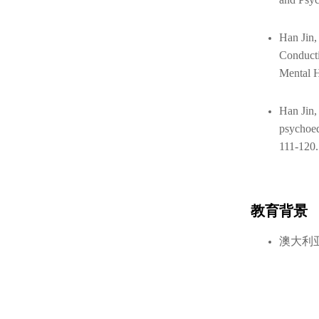
and Psyc
Han Jin,
Conducti
Mental H
Han Jin,
psychoed
111-120.
教育背景
澳大利