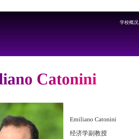
Skip to main content
学校概况
iano Catonini
Emiliano Catonini
经济学副教授