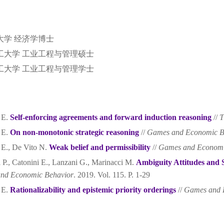
大学 经济学博士
工大学 工业工程与管理硕士
工大学 工业工程与管理学士
 E.
Self-enforcing agreements and forward induction reasoning
//
T
 E.
On non-monotonic strategic reasoning
//
Games and Economic B
 E., De Vito N.
Weak belief and permissibility
//
Games and Economi
li P., Catonini E., Lanzani G., Marinacci M.
Ambiguity Attitudes and 
nd Economic Behavior
. 2019. Vol. 115. P. 1-29
 E.
Rationalizability and epistemic priority orderings
//
Games and 