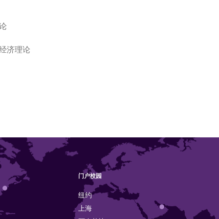
论
经济理论
门户校园
纽约
上海