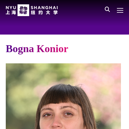
Skip to main content
English
员工登录
All NYU
Gateway Menu
Parents
Bogna Konior