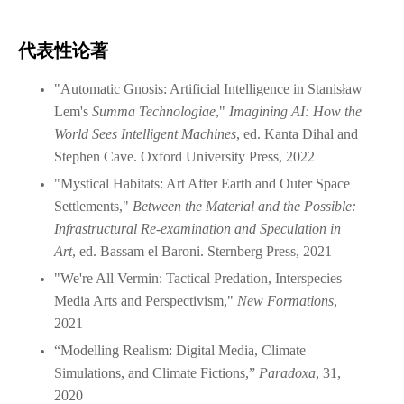
代表性论著
"Automatic Gnosis: Artificial Intelligence in Stanisław
Lem's
Summa Technologiae
,"
Imagining AI: How the
World Sees Intelligent Machines
, ed. Kanta Dihal and
Stephen Cave. Oxford University Press, 2022
"Mystical Habitats: Art After Earth and Outer Space
Settlements,"
Between the Material and the Possible:
Infrastructural Re-examination and Speculation in
Art
, ed. Bassam el Baroni. Sternberg Press, 2021
"We're All Vermin: Tactical Predation, Interspecies
Media Arts and Perspectivism,"
New Formations
,
2021
“Modelling Realism: Digital Media, Climate
Simulations, and Climate Fictions,”
Paradoxa
, 31,
2020