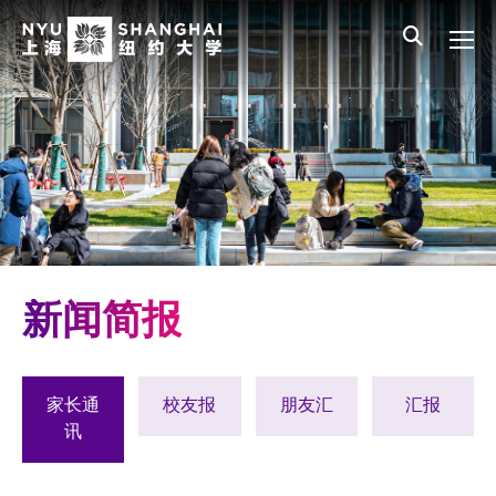
Skip to main content
English
员工登录
All NYU
Main Menu CN
关于我们
愿景、价值、使命
学校领导
师资队伍
新闻与媒体报道
新闻简报
人物
聚焦
家长通
校友报
朋友汇
汇报
讯
媒体视点