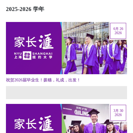
视频
2025-2026 学年
相册
新闻简报
6月 26
2026
上海纽约大学汇刊
活动纵览
学生说
祝贺2026届毕业生！拨穗，礼成，出发！
校园内外
联系方式
支持我们
3月 30
2026